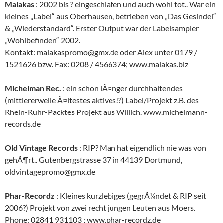
Malakas
: 2002 bis ? eingeschlafen und auch wohl tot.. War ein
kleines „Label“ aus Oberhausen, betrieben von „Das Gesindel“
& „Wiederstandard“. Erster Output war der Labelsampler
„Wohlbefinden“ 2002.
Kontakt: malakaspromo@gmx.de oder Alex unter 0179 /
1521626 bzw. Fax: 0208 / 4566374; www.malakas.biz
Michelman Rec.
: ein schon lÃ¤nger durchhaltendes
(mittlererweile Ã¤ltestes aktives!?) Label/Projekt z.B. des
Rhein-Ruhr-Packtes Projekt aus Willich. www.michelmann-
records.de
Old Vintage Records
: RIP? Man hat eigendlich nie was von
gehÃ¶rt.. Gutenbergstrasse 37 in 44139 Dortmund,
oldvintagepromo@gmx.de
Phar-Recordz
: Kleines kurzlebiges (gegrÃ¼ndet & RIP seit
2006?) Projekt von zwei recht jungen Leuten aus Moers.
Phone: 02841 931103 ; www.phar-recordz.de