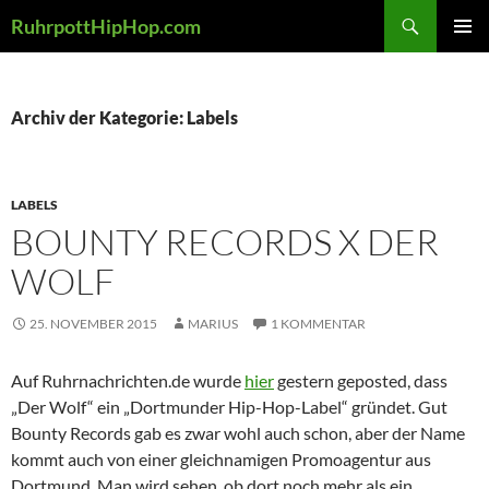
Zum
Suchen
RuhrpottHipHop.com
Inhalt
PRIMÄR
springen
MENÜ
Archiv der Kategorie: Labels
LABELS
BOUNTY RECORDS X DER
WOLF
25. NOVEMBER 2015
MARIUS
1 KOMMENTAR
Auf Ruhrnachrichten.de wurde
hier
gestern geposted, dass
„Der Wolf“ ein „Dortmunder Hip-Hop-Label“ gründet. Gut
Bounty Records gab es zwar wohl auch schon, aber der Name
kommt auch von einer gleichnamigen Promoagentur aus
Dortmund. Man wird sehen, ob dort noch mehr als ein