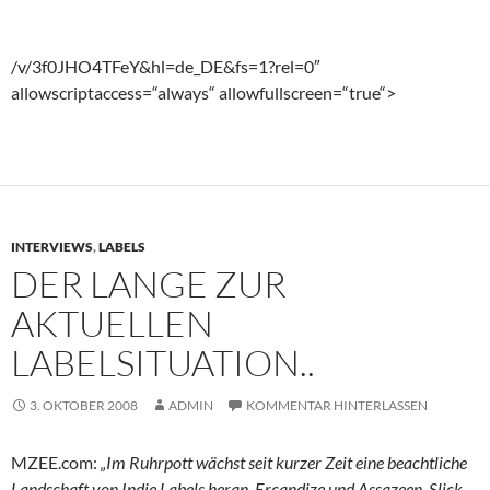
/v/3f0JHO4TFeY&hl=de_DE&fs=1?rel=0″
allowscriptaccess=“always“ allowfullscreen=“true“>
INTERVIEWS
,
LABELS
DER LANGE ZUR
AKTUELLEN
LABELSITUATION..
3. OKTOBER 2008
ADMIN
KOMMENTAR HINTERLASSEN
MZEE.com:
„Im Ruhrpott wächst seit kurzer Zeit eine beachtliche
Landschaft von Indie Labels heran. Ercandize und Assazeen, Slick