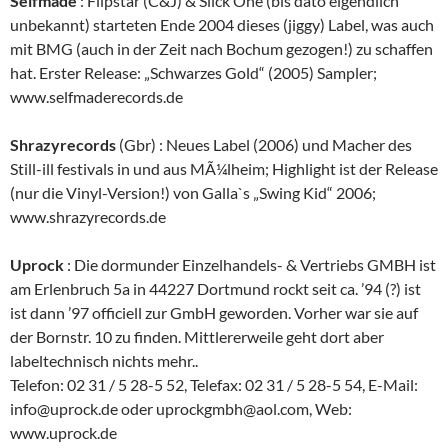
Selfmade
: Flipstar (C&J) & Slick One (bis dato eigendlich
unbekannt) starteten Ende 2004 dieses (jiggy) Label, was auch
mit BMG (auch in der Zeit nach Bochum gezogen!) zu schaffen
hat. Erster Release: „Schwarzes Gold“ (2005) Sampler;
www.selfmaderecords.de
Shrazyrecords
(Gbr) : Neues Label (2006) und Macher des
Still-ill festivals in und aus MÃ¼lheim; Highlight ist der Release
(nur die Vinyl-Version!) von Galla`s „Swing Kid“ 2006;
www.shrazyrecords.de
Uprock
: Die dormunder Einzelhandels- & Vertriebs GMBH ist
am Erlenbruch 5a in 44227 Dortmund rockt seit ca. ’94 (?) ist
ist dann ’97 officiell zur GmbH geworden. Vorher war sie auf
der Bornstr. 10 zu finden. Mittlererweile geht dort aber
labeltechnisch nichts mehr..
Telefon: 02 31 / 5 28-5 52, Telefax: 02 31 / 5 28-5 54, E-Mail:
info@uprock.de oder uprockgmbh@aol.com, Web:
www.uprock.de