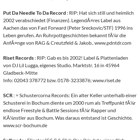
Put Da Needle To Da Record
: RIP: Hat sich still und heimlich
2002 verabschiedet (Finanzen). LegendÃ¤res Label aus
Aachen das von Fast Forward (Peter Sreckovic/STF) 1996 ins
Leben gerufen. An Ruhrpottgeschichten bekannt fÃ¼r die
AnfÃ¤nge von RAG & Creutzfeld & Jakob.. www.pdntdr.com
Riset Records
: RIP: Gab es bis 2002! Label & Plattenladen
von DJ Lil Lugga, eigenes Studio. Marktstr. 16 in 45964
Gladbeck-Mitte
Info: 02043 378772 bzw. 0178-3233876; www.riset.de
SCR
: = Schustercorna Records: Ein alter Keller unterhalb einer
Schusterei in Bochum diente um 2000 rum als Treffpunkt fÃ¼r
endlose Freestyle & Battle Sessions fÃ¼r Rapper und
KÃ¼nstler aus Bochum. Was daraus entstand ist Geschichte.
www.scr-bochum.de