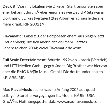
Deck 8
: War mit lokalem wie Dike am Start, ansonsten aber
eher bekannt durch Ã¼berregionales wie David P. Sitz war in
Dortmund. . Dikes (vertiges) 2tes Album errschien leider nie
mehr drauf.. RIP 2002 (?)
Flavamatic
: Label z.B. der Pot!poeten ehem. aus Siegen jetzt
Freudenberg. Tut sich aber nicht viel mehr. Letztes
Lebenszeichen 2004; www.Flavamatic.de /com
Full Scale Entertainment
: Wurde 1999 von Uprock (Vertrieb)
und NTT Medien GmbH gegrÃ¼ndet. Big Brother war hiervon
aber die BMG KÃ¶ln Musik GmbH. Die dortmunder hatten
z.B. ABS.. RIP.
Mad Flava Music
: Label was so Anfang 2006 aus quasi
selbigen Store hervorgegangen ist. Moers-KÃ¶ln-USA.
GroÃŸes Hoffnungspottential..; www.madflavamusic.com