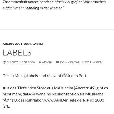
Zusammenhalt untereinander einfach viel größer. Wir brauchen
einfach mehr Standing in den Medien.“
ARCHIV 2001 - 2007
,
LABELS
LABELS
5. SEPTEMBER 2008
ADMIN
KOMMENTAR HINTERLASSEN
Diese (Musik)Labels sind relevant fÃ¼r den Pott:
Aus der Tiefe
: den Store aus MÃ¼lheim (Auerstr. 49) gibt es
nicht mehr, dafÃ¼r war eine Neukonzeption als Musiklabel
fÃ¼r z.B. das Ruhrlabor, www.AusDerTiefe.de. RIP so 2000
(??)..