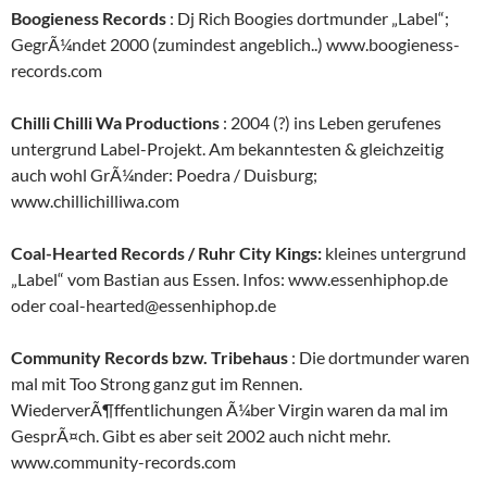
Boogieness Records
: Dj Rich Boogies dortmunder „Label“;
GegrÃ¼ndet 2000 (zumindest angeblich..) www.boogieness-
records.com
Chilli Chilli Wa Productions
: 2004 (?) ins Leben gerufenes
untergrund Label-Projekt. Am bekanntesten & gleichzeitig
auch wohl GrÃ¼nder: Poedra / Duisburg;
www.chillichilliwa.com
Coal-Hearted Records / Ruhr City Kings:
kleines untergrund
„Label“ vom Bastian aus Essen. Infos: www.essenhiphop.de
oder coal-hearted@essenhiphop.de
Community Records bzw. Tribehaus
: Die dortmunder waren
mal mit Too Strong ganz gut im Rennen.
WiederverÃ¶ffentlichungen Ã¼ber Virgin waren da mal im
GesprÃ¤ch. Gibt es aber seit 2002 auch nicht mehr.
www.community-records.com