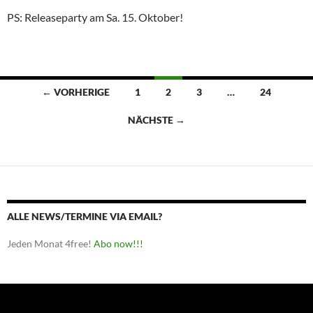
PS: Releaseparty am Sa. 15. Oktober!
Beitragsnavigation
← VORHERIGE
1
2
3
…
24
NÄCHSTE →
ALLE NEWS/TERMINE VIA EMAIL?
Jeden Monat 4free!
Abo now!!!