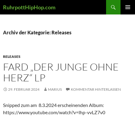
Zum
Suchen
RuhrpottHipHop.com
Inhalt
PRIMÄR
springen
MENÜ
Archiv der Kategorie: Releases
RELEASES
FARD „DER JUNGE OHNE
HERZ“ LP
29. FEBRUAR 2024
MARIUS
KOMMENTAR HINTERLASSEN
Snipped zum am 8.3.2024 erscheinenden Album:
https://www.youtube.com/watch?v=lhp-vvLZ7v0