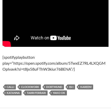
[spotifyplaybutton
play=“https://open.spotify.com/album/5TwxEZ7RL4LXQGM
Oplvavk?si=t8jx58uFThW3kiur76BENA“/]
CALLI
CLOCKWORK
DORTMUND
ISI I
KAREEM
KATANNA
TARRI FERRARI
YAKO OK