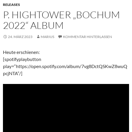
RELEASES
P. HIGHTOWER „BOCHUM
2022“ ALBUM
24. MÄRZ 2023
MARIUS
KOMMENTAR HINTERLASSEN
Heute erschienen:
[spotifyplaybutton
play=“https://open.spotify.com/album/7vg8DctQSKwZ8wuQ
pcjNTA“/]