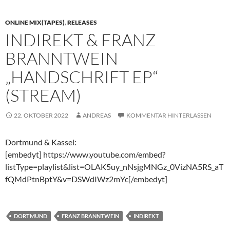
ONLINE MIX(TAPES)
,
RELEASES
INDIREKT & FRANZ
BRANNTWEIN
„HANDSCHRIFT EP“
(STREAM)
22. OKTOBER 2022
ANDREAS
KOMMENTAR HINTERLASSEN
Dortmund & Kassel:
[embedyt] https://www.youtube.com/embed?
listType=playlist&list=OLAK5uy_nNsjgMNGz_0VizNA5RS_aT
fQMdPtnBptY&v=DSWdIWz2mYc[/embedyt]
DORTMUND
FRANZ BRANNTWEIN
INDIREKT