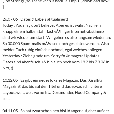
(Too Strong) „You can’t keep it back“ als mp3. [ download now!
]
26.07.06 : Dates & Labels aktualisiert!
Today : You may don’t believe.. Aber es ist wahr: Nach ein
knapp einem halben Jahr fast vÃ¶lliger Internet-abstinenz
sind wir wieder am start! Wir gehen es also langsam wieder an:
So 30.000 Spam-mails mÃ¼ssen noch gesichtet werden.. Also
meldet Euch ruhig einfach nochmal, egal welches anliegen..
Yesterday : Ziehe grade um. Sorry fÃ¼r magere Updates!
Dates sind aber frisch! (& bin auch noch vom 19.2 bis 7.3.06 in
NYC!)
10.12.05 : Es gibt ein neues lokales Magazin: Das „Graffiti
Magazine“, das bis auf den Titel und das etwas schlichtere
Layout, weit, weit vorne ist.. Dortmunder, Hood Company &
co…
04.11.05 : So hat zwar schon nen bisl lÃ¤nger auf, aber auf der