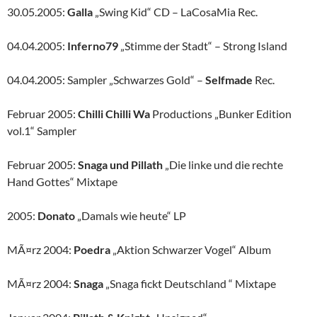
30.05.2005:
Galla
„Swing Kid“ CD – LaCosaMia Rec.
04.04.2005:
Inferno79
„Stimme der Stadt“ – Strong Island
04.04.2005: Sampler „Schwarzes Gold“ –
Selfmade
Rec.
Februar 2005:
Chilli Chilli Wa
Productions „Bunker Edition
vol.1“ Sampler
Februar 2005:
Snaga und Pillath
„Die linke und die rechte
Hand Gottes“ Mixtape
2005:
Donato
„Damals wie heute“ LP
MÃ¤rz 2004:
Poedra
„Aktion Schwarzer Vogel“ Album
MÃ¤rz 2004:
Snaga
„Snaga fickt Deutschland “ Mixtape