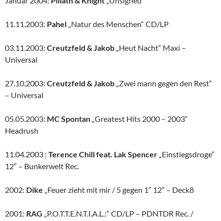
Januar 2004:
Pillath & Knight
„Unsigned“
11.11.2003:
Pahel
„Natur des Menschen“ CD/LP
03.11.2003:
Creutzfeld & Jakob
„Heut Nacht“ Maxi –
Universal
27.10.2003:
Creutzfeld & Jakob
„Zwei mann gegen den Rest“
– Universal
05.05.2003:
MC Spontan
„Greatest Hits 2000 – 2003“
Headrush
11.04.2003 :
Terence Chill feat. Lak Spencer
„Einstiegsdroge“
12″ – Bunkerwelt Rec.
2002:
Dike
„Feuer zieht mit mir / 5 gegen 1″ 12“ – Deck8
2001:
RAG
„P.O.T.T.E.N.T.I.A.L.:“ CD/LP – PDNTDR Rec. /