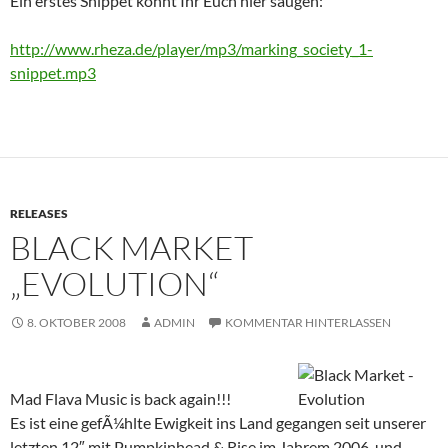
Ein erstes Snippet könnt Ihr Euch hier saugen:
http://www.rheza.de/player/mp3/marking_society_1-
snippet.mp3
RELEASES
BLACK MARKET
„EVOLUTION“
8. OKTOBER 2008
ADMIN
KOMMENTAR HINTERLASSEN
Mad Flava Music is back again!!!
Es ist eine gefÃ¼hlte Ewigkeit ins Land gegangen seit unserer
letzten 12″ mit Pumpkinhead & Rise im Jahrem 2006, und