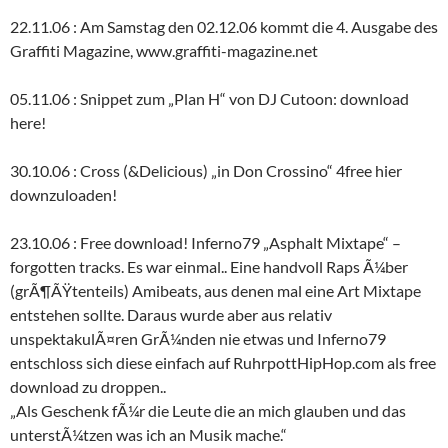
22.11.06 : Am Samstag den 02.12.06 kommt die 4. Ausgabe des
Graffiti Magazine, www.graffiti-magazine.net
05.11.06 : Snippet zum „Plan H“ von DJ Cutoon: download
here!
30.10.06 : Cross (&Delicious) „in Don Crossino“ 4free hier
downzuloaden!
23.10.06 : Free download! Inferno79 „Asphalt Mixtape“ –
forgotten tracks. Es war einmal.. Eine handvoll Raps Ã¼ber
(grÃ¶ÃŸtenteils) Amibeats, aus denen mal eine Art Mixtape
entstehen sollte. Daraus wurde aber aus relativ
unspektakulÃ¤ren GrÃ¼nden nie etwas und Inferno79
entschloss sich diese einfach auf RuhrpottHipHop.com als free
download zu droppen..
„Als Geschenk fÃ¼r die Leute die an mich glauben und das
unterstÃ¼tzen was ich an Musik mache.“