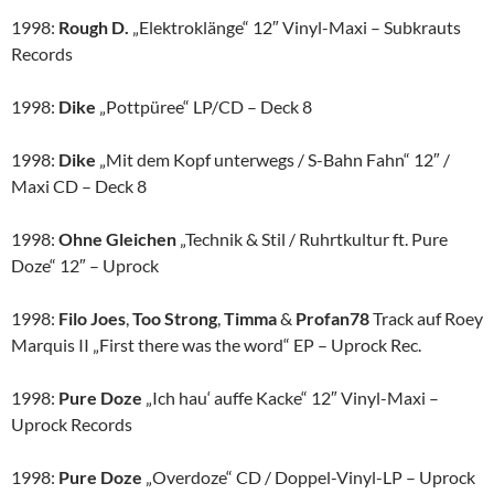
1998:
Rough D.
„Elektroklänge“ 12″ Vinyl-Maxi – Subkrauts
Records
1998:
Dike
„Pottpüree“ LP/CD – Deck 8
1998:
Dike
„Mit dem Kopf unterwegs / S-Bahn Fahn“ 12″ /
Maxi CD – Deck 8
1998:
Ohne Gleichen
„Technik & Stil / Ruhrtkultur ft. Pure
Doze“ 12″ – Uprock
1998:
Filo Joes
,
Too Strong
,
Timma
&
Profan78
Track auf Roey
Marquis II „First there was the word“ EP – Uprock Rec.
1998:
Pure Doze
„Ich hau‘ auffe Kacke“ 12″ Vinyl-Maxi –
Uprock Records
1998:
Pure Doze
„Overdoze“ CD / Doppel-Vinyl-LP – Uprock