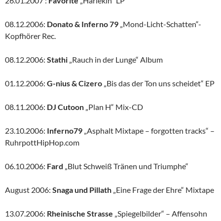
26.01.2007 :
Favorite
„Harlekin“ LP
08.12.2006:
Donato & Inferno 79
„Mond-Licht-Schatten“-
Kopfhörer Rec.
08.12.2006:
Stathi
„Rauch in der Lunge“ Album
01.12.2006:
G-nius & Cizero
„Bis das der Ton uns scheidet“ EP
08.11.2006:
DJ Cutoon
„Plan H“ Mix-CD
23.10.2006:
Inferno79
„Asphalt Mixtape – forgotten tracks“ –
RuhrpottHipHop.com
06.10.2006:
Fard
„Blut Schweiß Tränen und Triumphe“
August 2006:
Snaga und Pillath
„Eine Frage der Ehre“ Mixtape
13.07.2006:
Rheinische Strasse
„Spiegelbilder“ – Affensohn