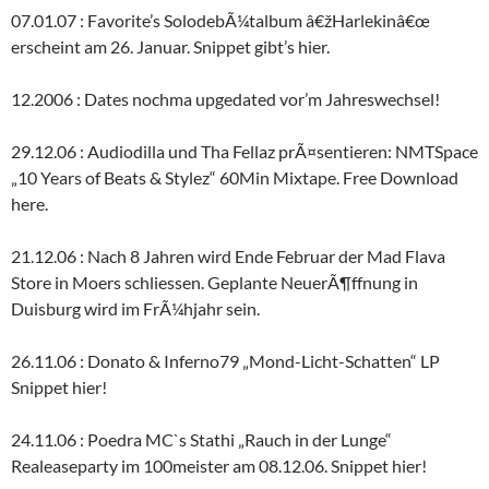
07.01.07 : Favorite’s SolodebÃ¼talbum â€žHarlekinâ€œ
erscheint am 26. Januar. Snippet gibt’s hier.
12.2006 : Dates nochma upgedated vor’m Jahreswechsel!
29.12.06 : Audiodilla und Tha Fellaz prÃ¤sentieren: NMTSpace
„10 Years of Beats & Stylez“ 60Min Mixtape. Free Download
here.
21.12.06 : Nach 8 Jahren wird Ende Februar der Mad Flava
Store in Moers schliessen. Geplante NeuerÃ¶ffnung in
Duisburg wird im FrÃ¼hjahr sein.
26.11.06 : Donato & Inferno79 „Mond-Licht-Schatten“ LP
Snippet hier!
24.11.06 : Poedra MC`s Stathi „Rauch in der Lunge“
Realeaseparty im 100meister am 08.12.06. Snippet hier!