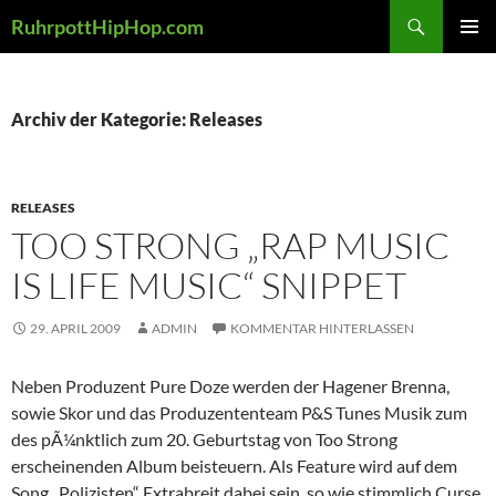
Zum
Suchen
RuhrpottHipHop.com
Inhalt
PRIMÄR
springen
MENÜ
Archiv der Kategorie: Releases
RELEASES
TOO STRONG „RAP MUSIC
IS LIFE MUSIC“ SNIPPET
29. APRIL 2009
ADMIN
KOMMENTAR HINTERLASSEN
Neben Produzent Pure Doze werden der Hagener Brenna,
sowie Skor und das Produzententeam P&S Tunes Musik zum
des pÃ¼nktlich zum 20. Geburtstag von Too Strong
erscheinenden Album beisteuern. Als Feature wird auf dem
Song „Polizisten“ Extrabreit dabei sein, so wie stimmlich Curse