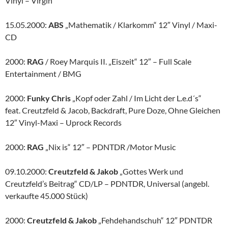
Vinyl – Virgin
15.05.2000:
ABS
„Mathematik / Klarkomm“ 12″ Vinyl / Maxi-
CD
2000:
RAG
/ Roey Marquis II. „Eiszeit“ 12″ – Full Scale
Entertainment / BMG
2000:
Funky Chris
„Kopf oder Zahl / Im Licht der L.e.d´s“
feat. Creutzfeld & Jacob, Backdraft, Pure Doze, Ohne Gleichen
12″ Vinyl-Maxi – Uprock Records
2000:
RAG
„Nix is“ 12″ – PDNTDR /Motor Music
09.10.2000:
Creutzfeld & Jakob
„Gottes Werk und
Creutzfeld’s Beitrag“ CD/LP – PDNTDR, Universal (angebl.
verkaufte 45.000 Stück)
2000:
Creutzfeld & Jakob
„Fehdehandschuh“ 12″ PDNTDR