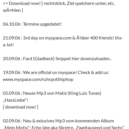
>> Download now! [ rechtsklick, Ziel speichern unter, etc.
wÃ¤hlen ]
06.10.06 : Termine upgedatet!
21.09.06 : 3rd day on myspace.com & Ã¼ber 400 friends! thx-
a-lot!
20.09.06 : Fard (Gladbeck) Snippet hier downzuloaden..
19.09.06 : We are official on myspace! Check & add us:
www.myspace.com/ruhrpotthiphop
05.09.06 : Neues Mp3 von Matiz (King Luis Tunes)
„HassLiebe“!
[ download now! ]
02.09.06 : Neu & exlusives Mp3 vom kommenden Album
„Mein Motiv“: Echo Vee aka Slicetro „Zweitausend und Sechs“