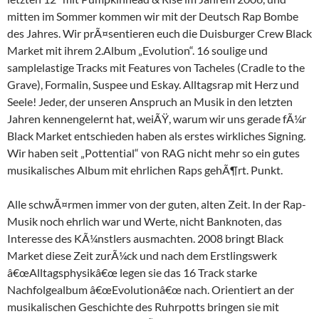
mitten im Sommer kommen wir mit der Deutsch Rap Bombe
des Jahres. Wir prÃ¤sentieren euch die Duisburger Crew Black
Market mit ihrem 2.Album „Evolution“. 16 soulige und
samplelastige Tracks mit Features von Tacheles (Cradle to the
Grave), Formalin, Suspee und Eskay. Alltagsrap mit Herz und
Seele! Jeder, der unseren Anspruch an Musik in den letzten
Jahren kennengelernt hat, weiÃŸ, warum wir uns gerade fÃ¼r
Black Market entschieden haben als erstes wirkliches Signing.
Wir haben seit „Pottential“ von RAG nicht mehr so ein gutes
musikalisches Album mit ehrlichen Raps gehÃ¶rt. Punkt.
Alle schwÃ¤rmen immer von der guten, alten Zeit. In der Rap-
Musik noch ehrlich war und Werte, nicht Banknoten, das
Interesse des KÃ¼nstlers ausmachten. 2008 bringt Black
Market diese Zeit zurÃ¼ck und nach dem Erstlingswerk
â€œAlltagsphysikâ€œ legen sie das 16 Track starke
Nachfolgealbum â€œEvolutionâ€œ nach. Orientiert an der
musikalischen Geschichte des Ruhrpotts bringen sie mit