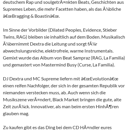
deutschem Rap und soulgetrÃ¤nkten Beats, Geschichten aus
Supremes Leben, die mehr Facetten haben, als das Ã¼bliche
â€œBragging & Boastinâ€œ.
Im Sinne der Vorbilder (Dilated Peoples, Evidence, Stieber
Twins, RAG) bleiben sie inhaltlich auf dem Boden. Musikalisch
Ã¼bernimmt Dextra die Leitung und sorgt fÃ¼r
abwechslungsreiche, elektrofreie, warme Instrumentals.
Gemixt wurde das Album von Beat Sampraz (RAG, La Familia)
und gemastert von Mastermind Busy (Curse, La Familia).
DJ Dextra und MC Supreme liefern mit â€œEvolutionâ€œ
einen reifen Nachfolger, der sich in der gesamten Republik vor
niemanden verstecken muss, ab. Auch wenn sich die
Musikszene verÃ¤ndert, Black Market bringen die gute, alte
Zeit zurÃ¼ck. Innovativer, als man beim ersten HinhÃ¶ren
glauben mag.
Zu kaufen gibt es das Ding bei dem CD HÃ¤ndler eures