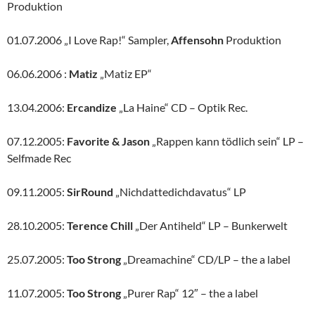
Produktion
01.07.2006 „I Love Rap!“ Sampler,
Affensohn
Produktion
06.06.2006 :
Matiz
„Matiz EP“
13.04.2006:
Ercandize
„La Haine“ CD – Optik Rec.
07.12.2005:
Favorite & Jason
„Rappen kann tödlich sein“ LP –
Selfmade Rec
09.11.2005:
SirRound
„Nichdattedichdavatus“ LP
28.10.2005:
Terence Chill
„Der Antiheld“ LP – Bunkerwelt
25.07.2005:
Too Strong
„Dreamachine“ CD/LP – the a label
11.07.2005:
Too Strong
„Purer Rap“ 12″ – the a label