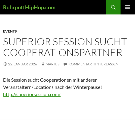
Zum
Suchen
RuhrpottHipHop.com
Inhalt
PRIMÄR
springen
MENÜ
EVENTS
SUPERIOR SESSION SUCHT
COOPERATIONSPARTNER
22. JANUAR 2026
MARIUS
KOMMENTAR HINTERLASSEN
Die Session sucht Cooperationen mit anderen
Veranstaltern/Locations nach der Winterpause!
http://superiorsession.com/