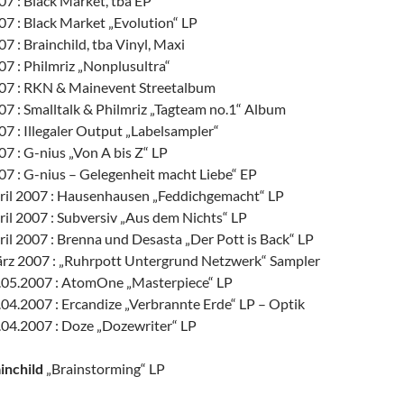
7 : Black Market, tba EP
7 : Black Market „Evolution“ LP
 : Brainchild, tba Vinyl, Maxi
7 : Philmriz „Nonplusultra“
07 : RKN & Mainevent Streetalbum
7 : Smalltalk & Philmriz „Tagteam no.1“ Album
7 : Illegaler Output „Labelsampler“
7 : G-nius „Von A bis Z“ LP
7 : G-nius – Gelegenheit macht Liebe“ EP
ril 2007 : Hausenhausen „Feddichgemacht“ LP
il 2007 : Subversiv „Aus dem Nichts“ LP
il 2007 : Brenna und Desasta „Der Pott is Back“ LP
rz 2007 : „Ruhrpott Untergrund Netzwerk“ Sampler
.05.2007 : AtomOne „Masterpiece“ LP
04.2007 : Ercandize „Verbrannte Erde“ LP – Optik
04.2007 : Doze „Dozewriter“ LP
inchild
„Brainstorming“ LP