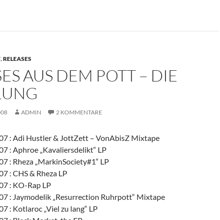
7
,
RELEASES
ES AUS DEM POTT – DIE
LUNG
008
ADMIN
2 KOMMENTARE
7 : Adi Hustler & JottZett – VonAbisZ Mixtape
7 : Aphroe „Kavaliersdelikt“ LP
7 : Rheza „MarkinSociety#1“ LP
07 : CHS & Rheza LP
07 : KO-Rap LP
7 : Jaymodelik „Resurrection Ruhrpott“ Mixtape
 : Kotlaroc „Viel zu lang“ LP