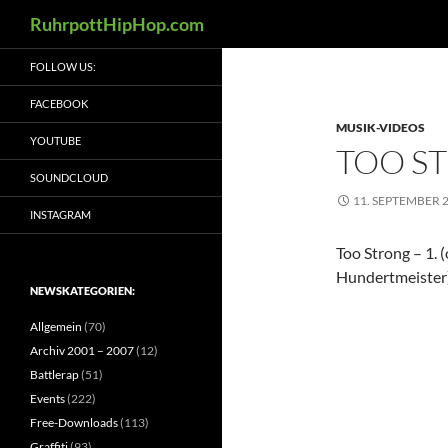
Suchen
RuhrpottHipHop.com
Zum
FOLLOW US:
Inhalt
springen
FACEBOOK
MUSIK-VIDEOS
YOUTUBE
TOO ST
SOUNDCLOUD
11. SEPTEMBER 
INSTAGRAM
Too Strong – 1. (
Hundertmeister)
NEWSKATEGORIEN:
Allgemein
(70)
Archiv 2001 – 2007
(12)
Battlerap
(51)
Events
(222)
Free-Downloads
(113)
Graffiti
(93)