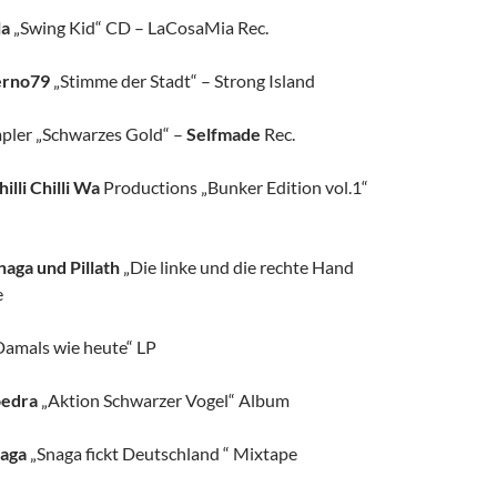
la
„Swing Kid“ CD – LaCosaMia Rec.
erno79
„Stimme der Stadt“ – Strong Island
pler „Schwarzes Gold“ –
Selfmade
Rec.
hilli Chilli Wa
Productions „Bunker Edition vol.1“
naga und Pillath
„Die linke und die rechte Hand
e
amals wie heute“ LP
edra
„Aktion Schwarzer Vogel“ Album
aga
„Snaga fickt Deutschland “ Mixtape