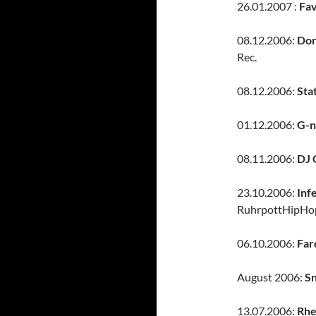
26.01.2007 :
Fav
08.12.2006:
Don
Rec.
08.12.2006:
Sta
01.12.2006:
G-n
08.11.2006:
DJ 
23.10.2006:
Inf
RuhrpottHipHo
06.10.2006:
Far
August 2006:
Sn
13.07.2006:
Rhe