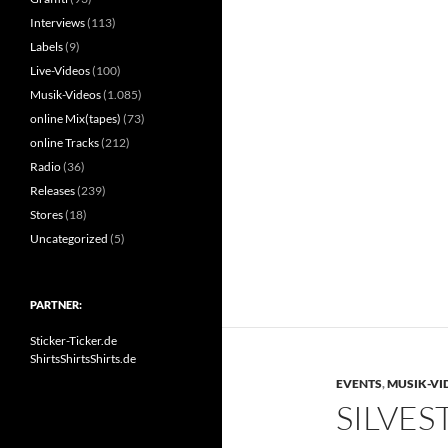
Interviews
(113)
Labels
(9)
Live-Videos
(100)
Musik-Videos
(1.085)
online Mix(tapes)
(73)
online Tracks
(212)
Radio
(36)
Releases
(239)
Stores
(18)
Uncategorized
(5)
PARTNER:
Sticker-Ticker.de
ShirtsShirtsShirts.de
EVENTS
,
MUSIK-VI
SILVES