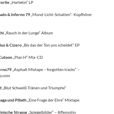
orite
„Harlekin“ LP
ato & Inferno 79
„Mond-Licht-Schatten“- Kopfhörer
thi
„Rauch in der Lunge“ Album
ius & Cizero
„Bis das der Ton uns scheidet“ EP
Cutoon
„Plan H“ Mix-CD
erno79
„Asphalt Mixtape – forgotten tracks“ –
p.com
d
„Blut Schweiß Tränen und Triumphe“
aga und Pillath
„Eine Frage der Ehre“ Mixtape
inische Strasse
„Spiegelbilder“ – Affensohn