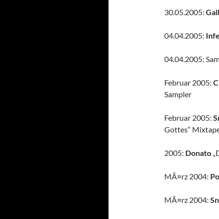
30.05.2005:
Gal
04.04.2005:
Inf
04.04.2005: Sam
Februar 2005:
C
Sampler
Februar 2005:
S
Gottes“ Mixtap
2005:
Donato
„D
MÃ¤rz 2004:
Po
MÃ¤rz 2004:
Sn