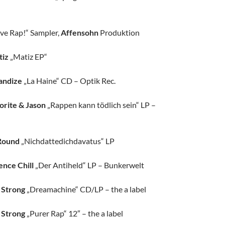
ove Rap!“ Sampler,
Affensohn
Produktion
tiz
„Matiz EP“
andize
„La Haine“ CD – Optik Rec.
orite & Jason
„Rappen kann tödlich sein“ LP –
Round
„Nichdattedichdavatus“ LP
ence Chill
„Der Antiheld“ LP – Bunkerwelt
 Strong
„Dreamachine“ CD/LP – the a label
 Strong
„Purer Rap“ 12″ – the a label