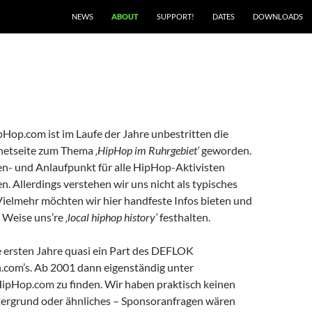
NEWS
ABOUT
SUPPORT!
DATES
DOWNLOADS
Hop.com ist im Laufe der Jahre unbestritten die
rnetseite zum Thema
‚HipHop im Ruhrgebiet‘
geworden.
ten- und Anlaufpunkt für alle HipHop-Aktivisten
n. Allerdings verstehen wir uns nicht als typisches
Vielmehr möchten wir hier handfeste Infos bieten und
r Weise uns’re
‚local hiphop history‘
festhalten.
e ersten Jahre quasi ein Part des DEFLOK
com’s. Ab 2001 dann eigenständig unter
pHop.com zu finden. Wir haben praktisch keinen
ntergrund oder ähnliches – Sponsoranfragen wären