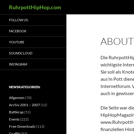
Suchen
RuhrpottHipHop.com
Zum
FOLLOW US:
Inhalt
springen
FACEBOOK
ABOUT
YOUTUBE
SOUNDCLOUD
Die RuhrpottHip
wichtigste Inte
INSTAGRAM
Sie soll als Kno
aus’m Pott diene
Internetforum. 
NEWSKATEGORIEN:
auch in gewisse
Allgemein
(70)
Archiv 2001 – 2007
(12)
Die Seite war di
Battlerap
(51)
HipHopMagazin.
Events
(222)
www.RuhrpottHi
Free-Downloads
(113)
finanziellen Hi
Graffiti
(93)