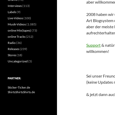
aber willkomm
Interviews
(113)
Labels
(9)
2008 haben wir 
Live-Videos
(100)
Art Blogsystem 
Musik-Videos
(1.085)
aber der meist
online Mix(tapes)
(73)
aufrechterhalten
online Tracks
(212)
Radio
(36)
Support
& natürl
Releases
(239)
willkommen!
Stores
(18)
Uncategorized
(5)
Sei unser Freun
PARTNER:
(keine Updates 
Sticker-Ticker.de
ShirtsShirtsShirts.de
& jetzt dann auc