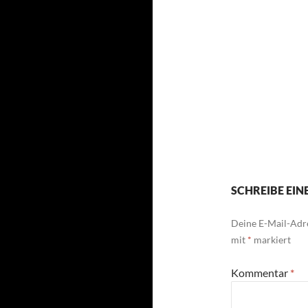
SCHREIBE EI
Deine E-Mail-Adre
mit
*
markiert
Kommentar
*