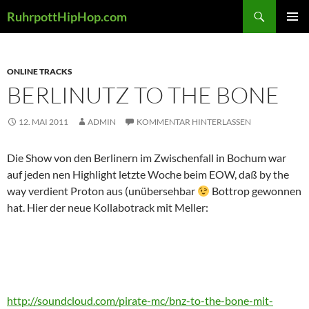
Zum
Suchen
RuhrpottHipHop.com
Inhalt
PRIMÄR
springen
MENÜ
ONLINE TRACKS
BERLINUTZ TO THE BONE
12. MAI 2011
ADMIN
KOMMENTAR HINTERLASSEN
Die Show von den Berlinern im Zwischenfall in Bochum war
auf jeden nen Highlight letzte Woche beim EOW, daß by the
way verdient Proton aus (unübersehbar
Bottrop gewonnen
hat. Hier der neue Kollabotrack mit Meller:
http://soundcloud.com/pirate-mc/bnz-to-the-bone-mit-