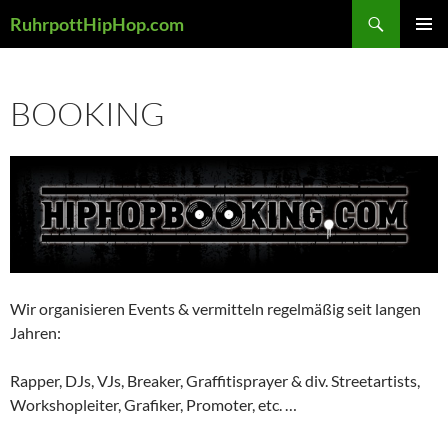
Zum
Suchen
RuhrpottHipHop.com
Inhalt
PRIMÄR
springen
MENÜ
BOOKING
Wir organisieren Events & vermitteln regelmäßig seit langen
Jahren:
Rapper, DJs, VJs, Breaker, Graffitisprayer & div. Streetartists,
Workshopleiter, Grafiker, Promoter, etc. …