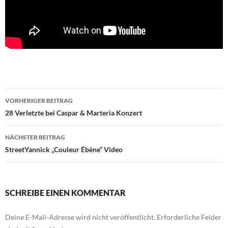
Beitragsnavigation
VORHERIGER BEITRAG
28 Verletzte bei Caspar & Marteria Konzert
NÄCHSTER BEITRAG
StreetYannick „Couleur Ébène“ Video
SCHREIBE EINEN KOMMENTAR
Deine E-Mail-Adresse wird nicht veröffentlicht.
Erforderliche Felder