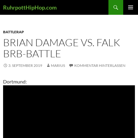
Zum
Suchen
RuhrpottHipHop.com
Inhalt
PRIMÄR
springen
MENÜ
BATTLERAP
BRIAN DAMAGE VS. FALK
BRB-BATTLE
3. SEPTEMBER 2019
MARIUS
KOMMENTAR HINTERLASSEN
Dortmund: