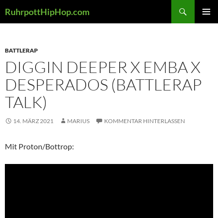
Zum
Suchen
RuhrpottHipHop.com
Inhalt
PRIMÄR
springen
MENÜ
BATTLERAP
DIGGIN DEEPER X EMBA X
DESPERADOS (BATTLERAP
TALK)
14. MÄRZ 2021
MARIUS
KOMMENTAR HINTERLASSEN
Mit Proton/Bottrop: