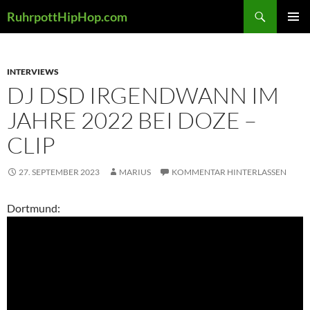
Zum
Suchen
RuhrpottHipHop.com
Inhalt
PRIMÄR
springen
MENÜ
INTERVIEWS
DJ DSD IRGENDWANN IM
JAHRE 2022 BEI DOZE –
CLIP
27. SEPTEMBER 2023
MARIUS
KOMMENTAR HINTERLASSEN
Dortmund: