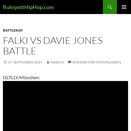
Zum
Suchen
RuhrpottHipHop.com
Inhalt
PRIMÄR
springen
MENÜ
BATTLERAP
FALKI VS DAVIE JONES
BATTLE
27. SEPTEMBER 2021
MARIUS
KOMMENTAR HINTERLASSEN
DLTLLY/München: