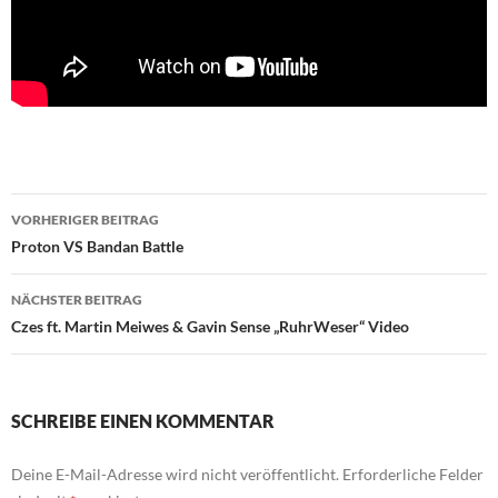
Beitragsnavigation
VORHERIGER BEITRAG
Proton VS Bandan Battle
NÄCHSTER BEITRAG
Czes ft. Martin Meiwes & Gavin Sense „RuhrWeser“ Video
SCHREIBE EINEN KOMMENTAR
Deine E-Mail-Adresse wird nicht veröffentlicht.
Erforderliche Felder