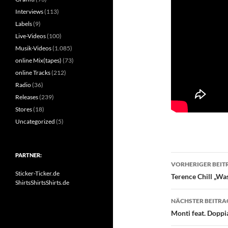
Interviews
(113)
Labels
(9)
Live-Videos
(100)
Musik-Videos
(1.085)
online Mix(tapes)
(73)
online Tracks
(212)
Radio
(36)
Releases
(239)
Stores
(18)
Uncategorized
(5)
PARTNER:
Beitragsn
VORHERIGER BEIT
Sticker-Ticker.de
Terence Chill „Wa
ShirtsShirtsShirts.de
NÄCHSTER BEITRA
Monti feat. Doppia