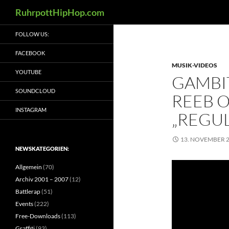
Suchen
RuhrpottHipHop.com
Zum
FOLLOW US:
Inhalt
springen
FACEBOOK
MUSIK-VIDEOS
YOUTUBE
GAMBIT
SOUNDCLOUD
REEB O
INSTAGRAM
„REGU
13. NOVEMBER 
NEWSKATEGORIEN:
Allgemein
(70)
Archiv 2001 – 2007
(12)
Battlerap
(51)
Events
(222)
Free-Downloads
(113)
Graffiti
(93)