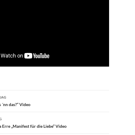
avigation
RAG
s ´nn das?“ Video
G
 Erre „Manifest für die Liebe“ Video