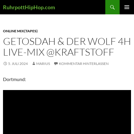
Zum
Suchen
RuhrpottHipHop.com
Inhalt
PRIMÄR
springen
MENÜ
ONLINE MIX(TAPES)
GETOSDAH & DER WOLF 4H
LIVE-MIX @KRAFTSTOFF
5. JULI 2024
MARIUS
KOMMENTAR HINTERLASSEN
Dortmund: