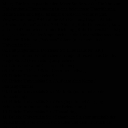
Mitte). Die letzten paar hundert Meter Straße vor der Einfahrt zum
Uni-Parkhaus/Hintereingang ist eine beleuchtete Unterführung.
Beide Seiten sind legal. Ist sogar überdacht, wenns regnet.
Wegbeschreibung: A44 auf die A45 Richtung Hagen. Abfahrt
„Bochum- Witten“ auf die A44. Abfahrt „Ruhr Universität“, kurz
auf die A43 und wieder runter Richtung „Ruhr Universität“ – ist gut
ausgeschildert. An der Ampel rechts in die Universitätsstrasse, dann
Schildern Richtung „Parkhaus“ folgen (nur unterhalb der
Universiäts Str.)
02. Fußgängertunnel Dorstener Str. (Höe Haus Nr. 336)
03. Innenhof und Wandflächen am JugendFreizeitHaus Gehrte,
Hegel Str. 32 (Heimleitung ansprechen)
04. Lärmschutzwand Castroper Hellweg
05. Frühere EBG- Brücke, Castroper Hellweg
06. Brücke Hasenwinkeler Str.
07. Brücke Universitäts Str. / Auf dem alten Kamp /
Fußgängertunnel
08. Brücke Universitäts Str. / Mark Str. (nur unterhalb der
Beleuchtung)
09. Brücke Universitäts Str. / Fußgängertunnel Ausgang
Schulzentrum (nur unterhalb der Beleuchtung)
10. Brücke Universitäts Str. / Hustadtring
11. Brücke Universitäts Str. / Schattbach Str. (nur unterhalb der
Beleuchtung, aber einschl. der Säulen und dem Endstück der
Straßenbahn)