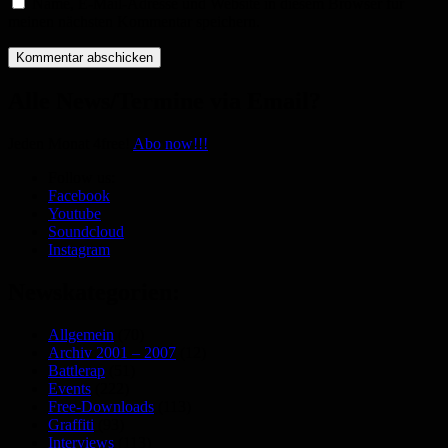
Name, E-Mail-Adresse und Website in diesem Browser für
meinen nächsten Kommentar speichern.
Alle News/Termine via Email?
Jeden Monat 4free!
Abo now!!!
Follow us:
Facebook
Youtube
Soundcloud
Instagram
Newskategorien:
Allgemein
(70)
Archiv 2001 – 2007
(12)
Battlerap
(51)
Events
(222)
Free-Downloads
(113)
Graffiti
(93)
Interviews
(113)