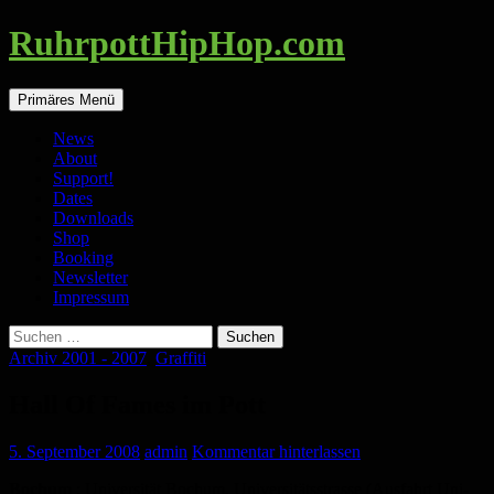
Zum
RuhrpottHipHop.com
Inhalt
springen
Suchen
Primäres Menü
News
About
Support!
Dates
Downloads
Shop
Booking
Newsletter
Impressum
Suchen
nach:
Archiv 2001 - 2007
,
Graffiti
Hall Of Fames im Pott
5. September 2008
admin
Kommentar hinterlassen
Bochum
: Universität Bochum, Universitätsstrasse (Ausfahrt Uni-