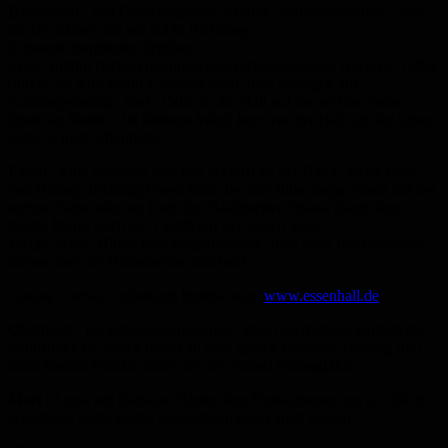
Dortmund
: Am Gewerbegebiet Schüren: Kohlsiepenstraße, über
die B1 fahren und auf B236 Richtung
Schwerte/Berghofen/Schüren.
Erste Abfahrt (Schüren/Hörde) und rechts abbiegen. Nach ca. 150m
(direkt am Abschlepp-Unternehmen) links abbiegen auf
Kohlsiepenstraße, nach 150m ist die Hall auf der rechten Seite,
direkt an Straße. Die kleinere Wand kurz vor der Hall auf der linken
Seite ist nicht öffentlich..
Essen
: Eine bekannte war (bis 2006!!) an der B224. Wenn mann
von Bottrop Richting Essen führt die 200-300m lange Wand auf der
rechten Seite oder am Ende der Gladbecker Strasse (nach dem
Media Markt noch ca. 1 KM) auf der linken Seite.
Weigle Haus: Hinter dem hauptbahnhof, linke Seite des Gebäudes.
Stresst aber der Hausmeister durchaus.
Update – schaut unbedingt hiermal rein:
www.essenhall.de
Gladbeck
: Im Schürenkamptunnel. Vom Oberhof aus einfach die
Landstraße ein Stück runter an dem gelben Gebäude entlang, und
dann kommt Brücke, unter der der Tunnel entlangfährt.
Marl
: Legal am Rathaus. Hinter dem Einkaufszentrum, ca. 200 m.
Allerdings wohl vorher ankündigen (oder auch lassen).