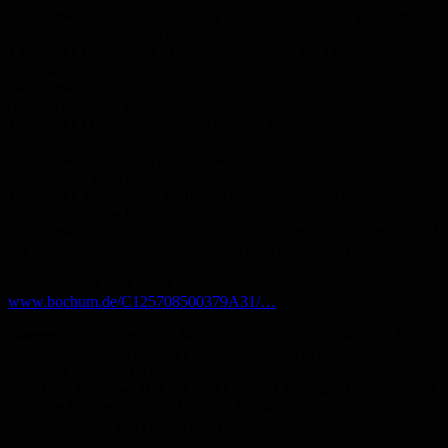
12. Lärmschutzwand Donezkring / Wattenscheider Str. (bis zum
Beginn der Bepflanzung)
13. Brücke Donezkring / Essener Str. (nur auf der Ost- /
Innenstadtseite)
14. Lärmschutzwand Hütten Str. / beginnend Auf der Landwehr
(nur auf der Ost- / Innenstadtseite)
15. Brücke Oviedoring / Marbachbrücke (nur unterhalb der
Fahrbahn, beide Seiten, einschl. Säilen)
16. Brücke Oviedoring / Gräbenwiese (nur unterhalb der Fahrbahn,
beide Seiten, einschl. Säuulen)
17. Brücke Wasser Str. / Marbach (nur unterhalb der Fahrbahn,
beide Seiten, einschl. Säulen)
18. Lärmschutzwand Wasser Str. (nicht auf den Glasflächen, nur auf
der Fahrbahnseite, nicht auf der Seite der Häuserfront)
Updates findet man by the way hier:
www.bochum.de/C125708500379A31/…
Bottrop
: 100-150m lange Wand an Osterfelder Straße, nähe Ecke
Westring. an einem kleinen Fußgängerweg zwischen einem AK-
Kaufpark und Van Dyk Obst&Gemüse.
Bus: Vom Bottroper Hbf nehmt ihr die 264 Richtung Vonderort und
steigt am Heidenheck aus. Über die Straße und zwischen
Supermarkt und Van Dyk in den Fußgängerweg.