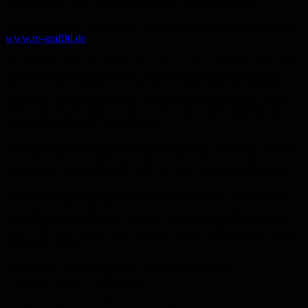
Oberhausen
: Am Druckluft kann man immer legal malen.
Recklinghausen
: Alte Bilder von allen Halls gibt es hier zu finden:
www.re-graffiti.de
Die Preston Barracks (ehem. britische Kaserne). Sind seit Juli 2003
dem Erboden gleichgemacht!! Die fast schon legendäre illegale
HOF war etwas schwerer zu erreichen, lohnte sich aber definitiv.
Der Westf. Wachschutz machte gelegendlich seine Runde, uns ist
aber nicht bekannt daß er jemals wen wirklich übel gestresst hat.
Paar Bilder findet Ihr übrigens hier.
Die zweite illegale Hall in Recklinghausen liegt am Kanal, Deumo-
Gelände. Diese ist allerdings in den letzten Jahren ziemlich
verkommen, sprich kaum ein Bild was nicht von Toys gerosst ist..
Die dritte aber legale (in RE) ist am alten KVS bzw. AKZ (König-
Ludwig-str. 50). Einfach in den Hof rein und auch mal an den
Proberäumen vorbei. Nicht von den ollen Rockern einschüchtern
lassen, die sind harmlos, aber wenn se da sind ruhig mal nett fragen
bevor man loslegt.
& die vierte (legale) liegt in der Innenstadt hinter der
„Altstadtschmiede“, Kellerstrasse 10
Unna
: Das „Kühlschiff“ und die „Töpferei“ befinden sich hinter