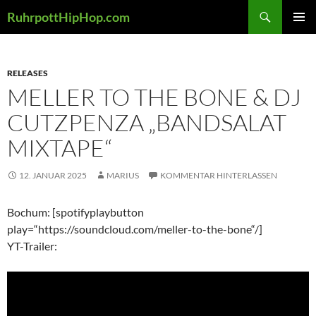
Zum
Suchen
RuhrpottHipHop.com
Inhalt
PRIMÄR
springen
MENÜ
RELEASES
MELLER TO THE BONE & DJ
CUTZPENZA „BANDSALAT
MIXTAPE“
12. JANUAR 2025
MARIUS
KOMMENTAR HINTERLASSEN
Bochum: [spotifyplaybutton
play=“https://soundcloud.com/meller-to-the-bone“/]
YT-Trailer: