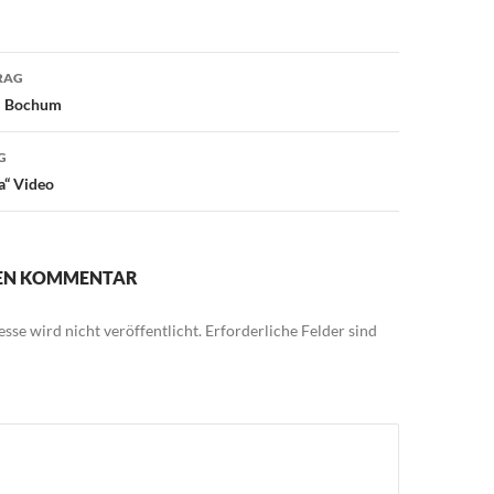
avigation
RAG
l Bochum
G
a“ Video
NEN KOMMENTAR
sse wird nicht veröffentlicht.
Erforderliche Felder sind