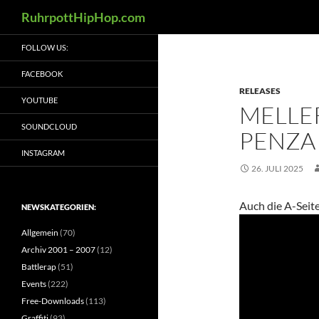
Suchen
RuhrpottHipHop.com
Zum
FOLLOW US:
Inhalt
springen
FACEBOOK
RELEASES
YOUTUBE
MELLER
SOUNDCLOUD
PENZA 
INSTAGRAM
26. JULI 2025
Auch die A-Seite
NEWSKATEGORIEN:
Allgemein
(70)
Archiv 2001 – 2007
(12)
Battlerap
(51)
Events
(222)
Free-Downloads
(113)
Graffiti
(93)