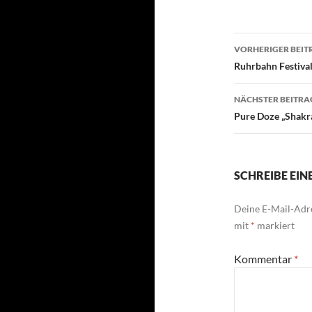
Beitragsn
VORHERIGER BEIT
Ruhrbahn Festiva
NÄCHSTER BEITRA
Pure Doze „Shakr
SCHREIBE EI
Deine E-Mail-Adre
mit
*
markiert
Kommentar
*