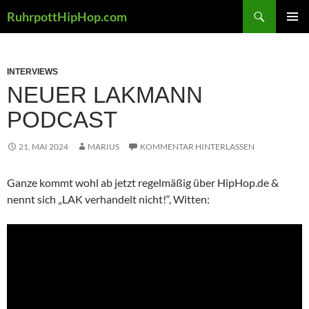
Zum
Suchen
RuhrpottHipHop.com
Inhalt
PRIMÄR
springen
MENÜ
INTERVIEWS
NEUER LAKMANN
PODCAST
21. MAI 2024
MARIUS
KOMMENTAR HINTERLASSEN
Ganze kommt wohl ab jetzt regelmäßig über HipHop.de &
nennt sich „LAK verhandelt nicht!“, Witten: