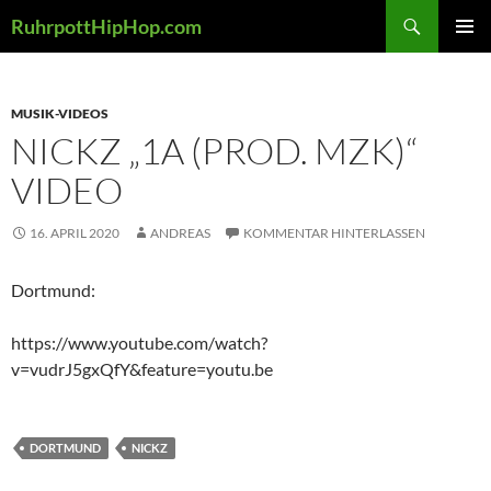
Zum
Suchen
RuhrpottHipHop.com
Inhalt
PRIMÄR
springen
MENÜ
MUSIK-VIDEOS
NICKZ „1A (PROD. MZK)“
VIDEO
16. APRIL 2020
ANDREAS
KOMMENTAR HINTERLASSEN
Dortmund:
https://www.youtube.com/watch?
v=vudrJ5gxQfY&feature=youtu.be
DORTMUND
NICKZ