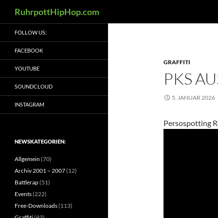
Suchen
RuhrpottHipHop.com
Zum
FOLLOW US:
Inhalt
springen
FACEBOOK
GRAFFITI
YOUTUBE
PKS A
SOUNDCLOUD
5. JANUAR 2026
INSTAGRAM
Persospotting 
NEWSKATEGORIEN:
Allgemein
(70)
Archiv 2001 – 2007
(12)
Battlerap
(51)
Events
(222)
Free-Downloads
(113)
Graffiti
(93)