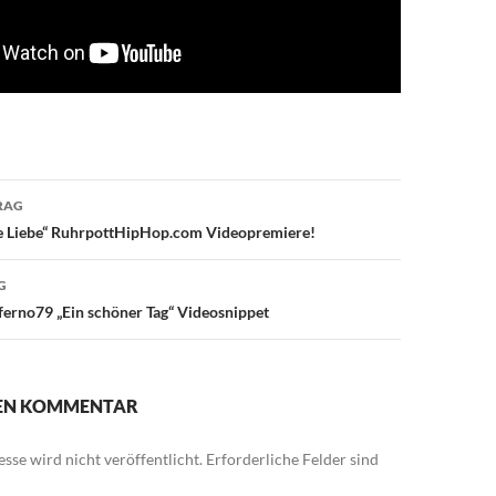
avigation
RAG
die Liebe“ RuhrpottHipHop.com Videopremiere!
G
nferno79 „Ein schöner Tag“ Videosnippet
NEN KOMMENTAR
sse wird nicht veröffentlicht.
Erforderliche Felder sind