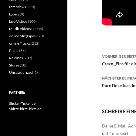
Interviews
(113)
Labels
(9)
Live-Videos
(100)
Musik-Videos
(1.085)
online Mix(tapes)
(73)
online Tracks
(212)
Radio
(36)
Beitragsn
VORHERIGER BEIT
Releases
(239)
Crezn „Eins für 
Stores
(18)
Uncategorized
(5)
NÄCHSTER BEITRA
Pure Doze feat. I
PARTNER:
Sticker-Ticker.de
ShirtsShirtsShirts.de
SCHREIBE EI
Deine E-Mail-Adre
mit
*
markiert