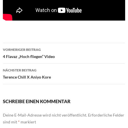
Beitragsnavigation
VORHERIGER BEITRAG
4 Flavaz „Hoch fliegen“ Video
NÄCHSTER BEITRAG
Terence Chill X Aniyo Kore
SCHREIBE EINEN KOMMENTAR
Deine E-Mail-Adresse wird nicht veröffentlicht.
Erforderliche Felder
sind mit
*
markiert