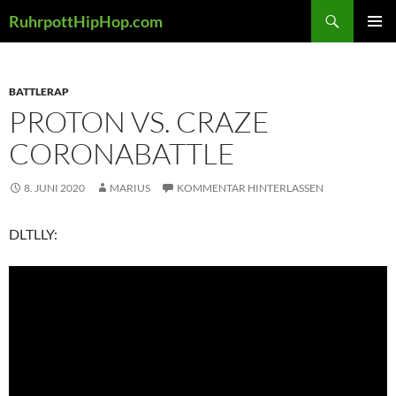
Zum
Suchen
RuhrpottHipHop.com
Inhalt
PRIMÄR
springen
MENÜ
BATTLERAP
PROTON VS. CRAZE
CORONABATTLE
8. JUNI 2020
MARIUS
KOMMENTAR HINTERLASSEN
DLTLLY: