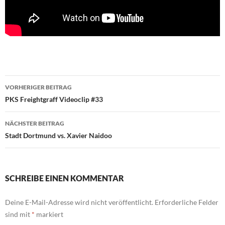
Beitragsnavigation
VORHERIGER BEITRAG
PKS Freightgraff Videoclip #33
NÄCHSTER BEITRAG
Stadt Dortmund vs. Xavier Naidoo
SCHREIBE EINEN KOMMENTAR
Deine E-Mail-Adresse wird nicht veröffentlicht.
Erforderliche Felder
sind mit
*
markiert