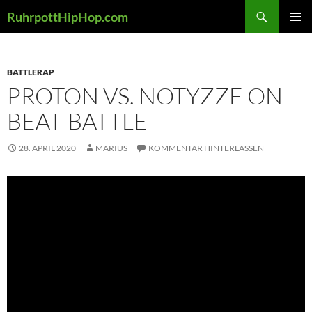
Zum
Suchen
RuhrpottHipHop.com
Inhalt
PRIMÄR
springen
MENÜ
BATTLERAP
PROTON VS. NOTYZZE ON-
BEAT-BATTLE
28. APRIL 2020
MARIUS
KOMMENTAR HINTERLASSEN