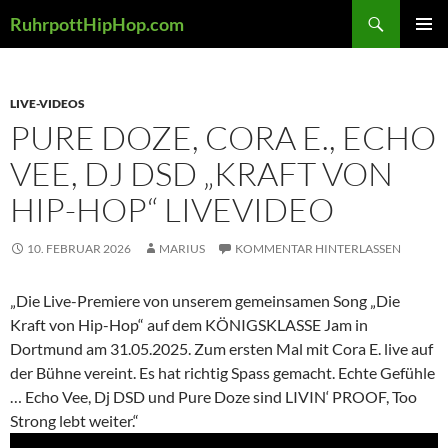
Zum
Suchen
RuhrpottHipHop.com
Inhalt
PRIMÄR
springen
MENÜ
LIVE-VIDEOS
PURE DOZE, CORA E., ECHO
VEE, DJ DSD „KRAFT VON
HIP-HOP“ LIVEVIDEO
10. FEBRUAR 2026
MARIUS
KOMMENTAR HINTERLASSEN
„Die Live-Premiere von unserem gemeinsamen Song „Die
Kraft von Hip-Hop“ auf dem KÖNIGSKLASSE Jam in
Dortmund am 31.05.2025. Zum ersten Mal mit Cora E. live auf
der Bühne vereint. Es hat richtig Spass gemacht. Echte Gefühle
… Echo Vee, Dj DSD und Pure Doze sind LIVIN‘ PROOF, Too
Strong lebt weiter.“