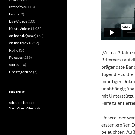
Interviews
(113)
Labels
(9)
Live-Videos
(100)
Musik-Videos
(1.085)
online Mix(tapes)
(73)
online Tracks
(212)
Radio
(36)
„Vor ca. 3 Jahr
Releases
(239)
Brimmers) auf di
Stores
(18)
prägendste Band
Uncategorized
(5)
Jugend – zu dreh
minütiger Doku
unabhängig finan
PARTNER:
mit Unterstützu
Hilfe talentiert
Sticker-Ticker.de
ShirtsShirtsShirts.de
Unsere Idee war 
ersten großen 
beleuchten. Auß