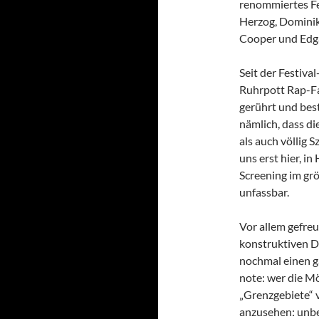
renommiertes Fe
Herzog, Dominik
Cooper und Edgar
Seit der Festiva
Ruhrpott Rap-Fan
gerührt und best
nämlich, dass di
als auch völlig 
uns erst hier, in
Screening im gr
unfassbar.
Vor allem gefreu
konstruktiven D
nochmal einen ga
note: wer die Mö
„Grenzgebiete“ 
anzusehen: unb