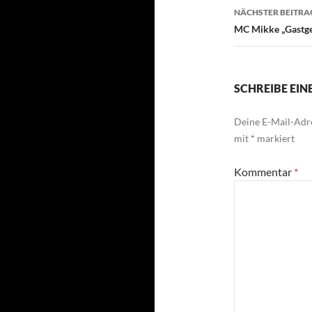
NÄCHSTER BEITRA
MC Mikke „Gastg
SCHREIBE EI
Deine E-Mail-Adre
mit
*
markiert
Kommentar
*