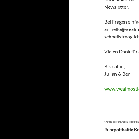
Newsletter.
Bei Fragen einfa
an hello@wealm
schnellstmöglich
Vielen Dank für e
Bis dahin,
Julian & Ben
www.wealmostl
Beitragsn
VORHERIGER BEIT
Ruhrpottbattle Kr