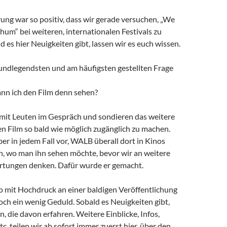
ung war so positiv, dass wir gerade versuchen, „We
um“ bei weiteren, internationalen Festivals zu
ld es hier Neuigkeiten gibt, lassen wir es euch wissen.
undlegendsten und am häufigsten gestellten Frage
n ich den Film denn sehen?
r mit Leuten im Gespräch und sondieren das weitere
n Film so bald wie möglich zugänglich zu machen.
ber in jedem Fall vor, WALB überall dort in Kinos
n, wo man ihn sehen möchte, bevor wir an weitere
ertungen denken. Dafür wurde er gemacht.
o mit Hochdruck an einer baldigen Veröffentlichung
ch ein wenig Geduld. Sobald es Neuigkeiten gibt,
en, die davon erfahren. Weitere Einblicke, Infos,
c. teilen wir ab sofort immer zuerst hier, über den