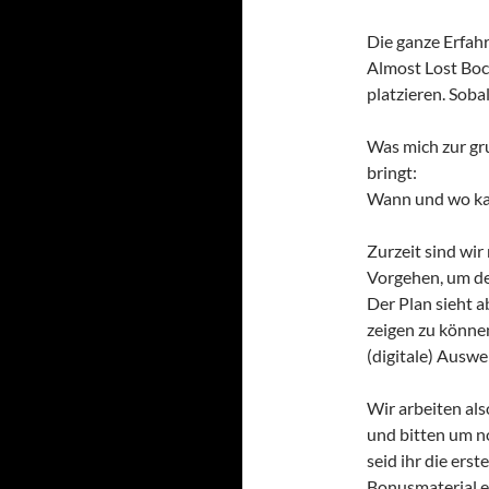
Die ganze Erfahr
Almost Lost Boch
platzieren. Soba
Was mich zur gr
bringt:
Wann und wo kan
Zurzeit sind wi
Vorgehen, um de
Der Plan sieht a
zeigen zu könne
(digitale) Ausw
Wir arbeiten als
und bitten um no
seid ihr die erst
Bonusmaterial et