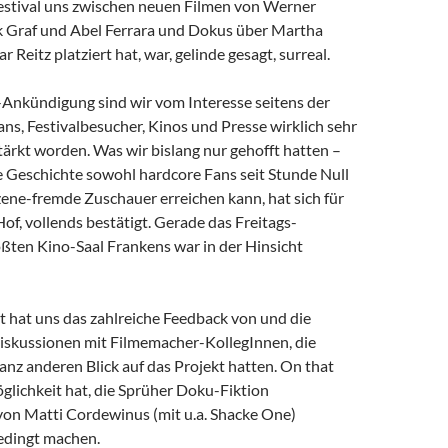
stival uns zwischen neuen Filmen von Werner
 Graf und Abel Ferrara und Dokus über Martha
 Reitz platziert hat, war, gelinde gesagt, surreal.
l-Ankündigung sind wir vom Interesse seitens der
s, Festivalbesucher, Kinos und Presse wirklich sehr
ärkt worden. Was wir bislang nur gehofft hatten –
e Geschichte sowohl hardcore Fans seit Stunde Null
Szene-fremde Zuschauer erreichen kann, hat sich für
 Hof, vollends bestätigt. Gerade das Freitags-
ößten Kino-Saal Frankens war in der Hinsicht
t hat uns das zahlreiche Feedback von und die
iskussionen mit Filmemacher-KollegInnen, die
nz anderen Blick auf das Projekt hatten. On that
glichkeit hat, die Sprüher Doku-Fiktion
von Matti Cordewinus (mit u.a. Shacke One)
edingt machen.