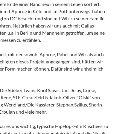
m Ende einer Band neu in seinem Leben sortiert.
ir mit Aphroe in Köln und im Pott unterwegs, haben
gton DC besucht und sind mit Wiz zu seiner Familie
ahren. Natürlich haben wir uns auch mit Gallas
en u.a. in Berlin und Mannheim getroffen, um seine
messen zu erzählen.
eit, mit der sowohl Aphroe, Pahel und Wiz als auch
eiligten dieses Projekt angegangen sind, hätten wir
 der Form machen können. Dafür sind wir unheimlich
 Die Stieber Twins, Kool Savas, Jan Delay, Curse,
ene, STF, Creutzfeld & Jakob, Oliver “Olski” von
g Wendland/Die Kassierer, Stephan Szillus, Sherin
Erbulan und viele mehr.
ar es uns wichtig, typische HipHop-Film Klischees zu
 gibts es ja mehr als genug Beispiele) und die Musik