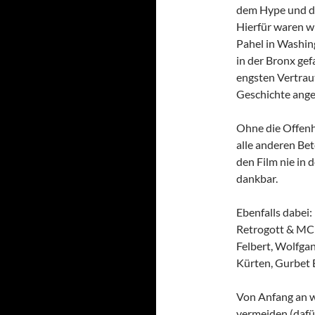
dem Hype und de
Hierfür waren w
Pahel in Washin
in der Bronx gef
engsten Vertraut
Geschichte ange
Ohne die Offenh
alle anderen Bet
den Film nie in
dankbar.
Ebenfalls dabei:
Retrogott & MC R
Felbert, Wolfgan
Kürten, Gurbet 
Von Anfang an w
vermeiden (dafür