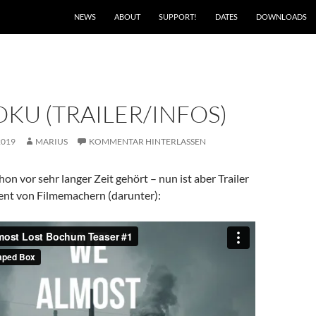
NEWS
ABOUT
SUPPORT!
DATES
DOWNLOADS
KU (TRAILER/INFOS)
2019
MARIUS
KOMMENTAR HINTERLASSEN
hon vor sehr langer Zeit gehört – nun ist aber Trailer
ent von Filmemachern (darunter):