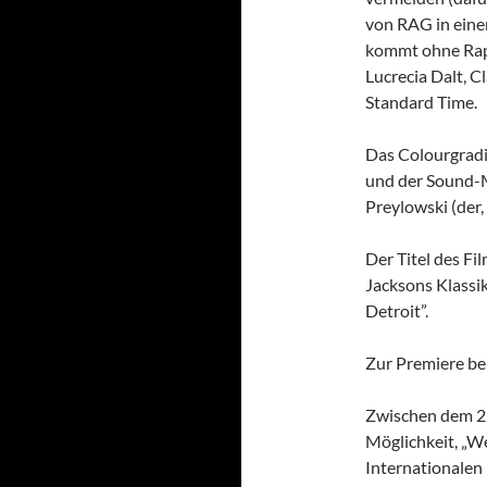
von RAG in einen
kommt ohne Rap
Lucrecia Dalt, 
Standard Time.
Das Colourgradi
und der Sound-
Preylowski (der,
Der Titel des Fi
Jacksons Klassi
Detroit”.
Zur Premiere be
Zwischen dem 22.
Möglichkeit, „W
Internationalen 