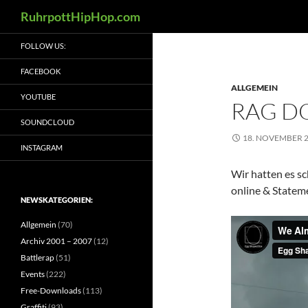
Suchen
RuhrpottHipHop.com
Zum
FOLLOW US:
Inhalt
springen
FACEBOOK
ALLGEMEIN
YOUTUBE
RAG DO
SOUNDCLOUD
18. NOVEMBER 
INSTAGRAM
Wir hatten es sc
online & Statem
NEWSKATEGORIEN:
Allgemein
(70)
Archiv 2001 – 2007
(12)
Battlerap
(51)
Events
(222)
Free-Downloads
(113)
Graffiti
(93)