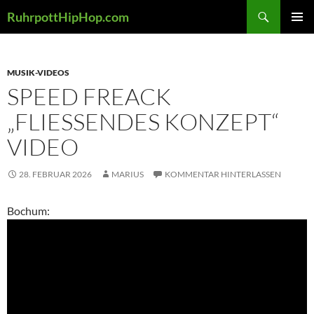
Zum
Suchen
RuhrpottHipHop.com
Inhalt
PRIMÄR
springen
MENÜ
MUSIK-VIDEOS
SPEED FREACK
„FLIESSENDES KONZEPT“ V
IDEO
28. FEBRUAR 2026
MARIUS
KOMMENTAR HINTERLASSEN
Bochum: