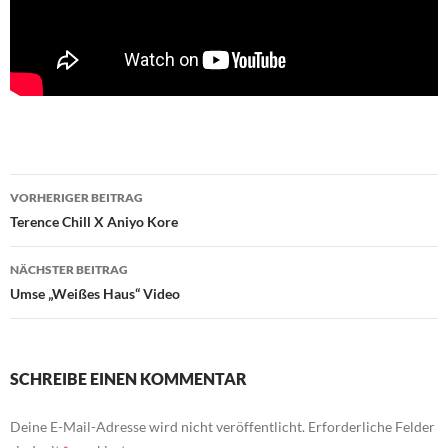
Beitragsnavigation
VORHERIGER BEITRAG
Terence Chill X Aniyo Kore
NÄCHSTER BEITRAG
Umse „Weißes Haus“ Video
SCHREIBE EINEN KOMMENTAR
Deine E-Mail-Adresse wird nicht veröffentlicht.
Erforderliche Felder