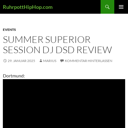
Zum
Suchen
RuhrpottHipHop.com
Inhalt
PRIMÄR
springen
MENÜ
EVENTS
SUMMER SUPERIOR
SESSION DJ DSD REVIEW
29. JANUAR 2025
MARIUS
KOMMENTAR HINTERLASSEN
Dortmund: