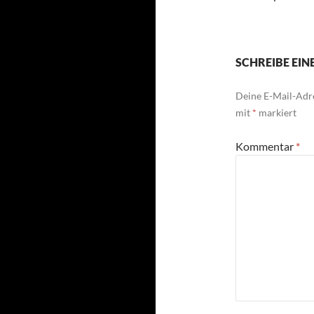
SCHREIBE EI
Deine E-Mail-Adre
mit
*
markiert
Kommentar
*