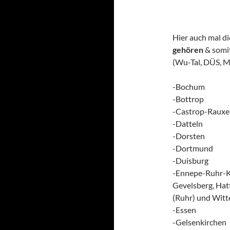
Hier auch mal d
gehören
& somit
(Wu-Tal, DÜS, Mü
-Bochum
-Bottrop
-Castrop-Rauxe
-Datteln
-Dorsten
-Dortmund
-Duisburg
-Ennepe-Ruhr-Kr
Gevelsberg, Hat
(Ruhr) und Witt
-Essen
-Gelsenkirchen