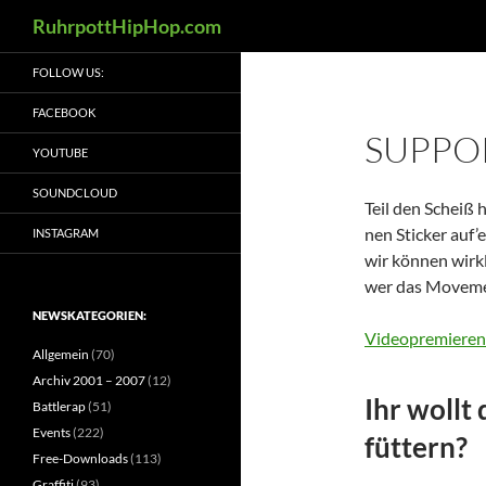
Suchen
RuhrpottHipHop.com
Zum
FOLLOW US:
Inhalt
springen
FACEBOOK
SUPPO
YOUTUBE
SOUNDCLOUD
Teil den Scheiß 
nen Sticker auf’
INSTAGRAM
wir können wirk
wer das Moveme
NEWSKATEGORIEN:
Videopremieren? 
Allgemein
(70)
Archiv 2001 – 2007
(12)
Ihr wollt 
Battlerap
(51)
Events
(222)
füttern?
Free-Downloads
(113)
Graffiti
(93)