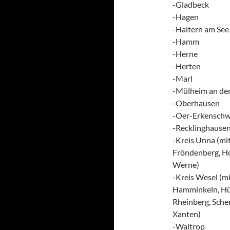
-Gladbeck
-Hagen
-Haltern am See
-Hamm
-Herne
-Herten
-Marl
-Mülheim an de
-Oberhausen
-Oer-Erkenschw
-Recklinghause
-Kreis Unna (m
Fröndenberg, Ho
Werne)
-Kreis Wesel (m
Hamminkeln, Hün
Rheinberg, Sche
Xanten)
-Waltrop