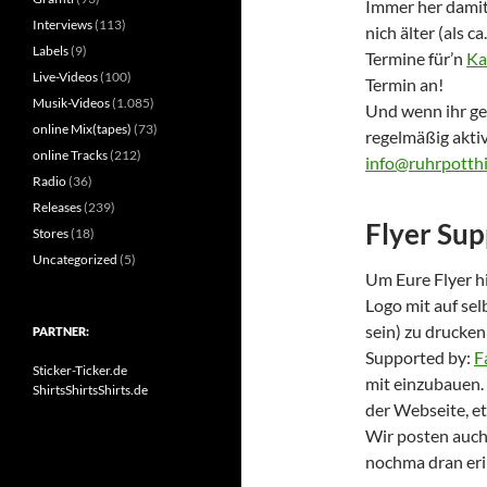
Immer her damit
Interviews
(113)
nich älter (als 
Labels
(9)
Termine für’n
Ka
Live-Videos
(100)
Termin an!
Musik-Videos
(1.085)
Und wenn ihr gen
online Mix(tapes)
(73)
regelmäßig akti
online Tracks
(212)
info@ruhrpotth
Radio
(36)
Releases
(239)
Flyer Sup
Stores
(18)
Uncategorized
(5)
Um Eure Flyer hi
Logo mit auf sel
sein) zu drucke
PARTNER:
Supported by:
F
Sticker-Ticker.de
mit einzubauen.
ShirtsShirtsShirts.de
der Webseite, e
Wir posten auch 
nochma dran er