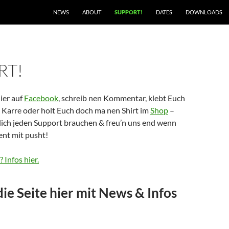
NEWS
ABOUT
SUPPORT!
DATES
DOWNLOADS
RT!
hier auf
Facebook
, schreib nen Kommentar, klebt Euch
e Karre oder holt Euch doch ma nen Shirt im
Shop
–
lich jeden Support brauchen & freu’n uns end wenn
nt mit pusht!
Infos hier.
die Seite hier mit News & Infos