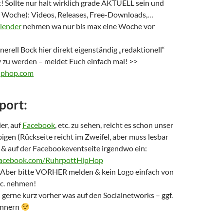
! Sollte nur halt wirklich grade AKTUELL sein und
ca. Woche): Videos, Releases, Free-Downloads,…
lender
nehmen wa nur bis max eine Woche vor
erell Bock hier direkt eigenständig „redaktionell“
v zu werden – meldet Euch einfach mal! >>
iphop.com
port:
er, auf
Facebook
, etc. zu sehen, reicht es schon unser
bigen (Rückseite reicht im Zweifel, aber muss lesbar
n & auf der Facebookeventseite irgendwo ein:
acebook.com/RuhrpottHipHop
 Aber bitte VORHER melden & kein Logo einfach von
tc. nehmen!
gerne kurz vorher was auf den Socialnetworks – ggf.
innern