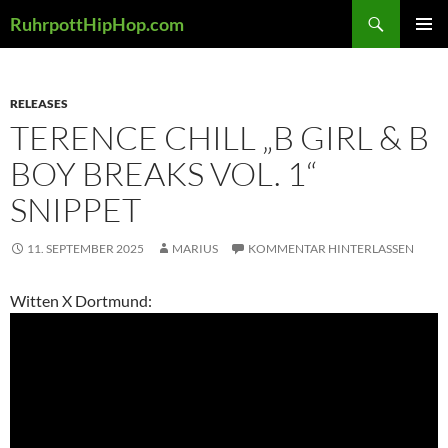
Zum
Suchen
RuhrpottHipHop.com
Inhalt
PRIMÄR
springen
MENÜ
RELEASES
TERENCE CHILL „B GIRL & B
BOY BREAKS VOL. 1“
SNIPPET
11. SEPTEMBER 2025
MARIUS
KOMMENTAR HINTERLASSEN
Witten X Dortmund: