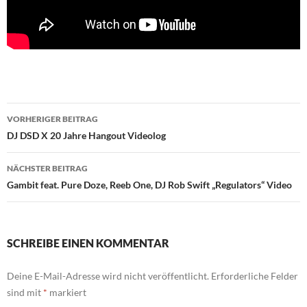
Beitragsnavigation
VORHERIGER BEITRAG
DJ DSD X 20 Jahre Hangout Videolog
NÄCHSTER BEITRAG
Gambit feat. Pure Doze, Reeb One, DJ Rob Swift „Regulators“ Video
SCHREIBE EINEN KOMMENTAR
Deine E-Mail-Adresse wird nicht veröffentlicht.
Erforderliche Felder
sind mit
*
markiert