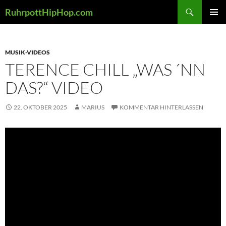
Zum
Suchen
RuhrpottHipHop.com
Inhalt
PRIMÄR
springen
MENÜ
MUSIK-VIDEOS
TERENCE CHILL „WAS ´NN
DAS?“ VIDEO
22. OKTOBER 2025
MARIUS
KOMMENTAR HINTERLASSEN